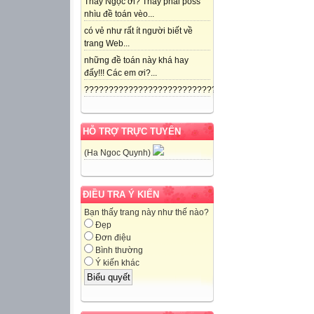
Thầy Ngọc ơi? Thầy phải poss
nhìu đề toán vèo...
có vẻ như rất ít người biết về
trang Web...
những đề toán này khá hay
đấy!!! Các em ơi?...
??????????????????????????????????????...
HỖ TRỢ TRỰC TUYẾN
(Ha Ngoc Quynh)
ĐIỀU TRA Ý KIẾN
Bạn thấy trang này như thế nào?
Đẹp
Đơn điệu
Bình thường
Ý kiến khác