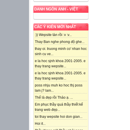
DANH NGÔN ANH - VIỆT
CÁC Ý KIẾN MỚI NHẤT
:)) Wepsite tàn rồi :v :v...
Thay Ban nghe phong độ ghe...
thay oi. truong minh co' nhan hoc
sinh cu ve...
e la hoc sjnh khoa 2001-2005. e
thay trang wepsite...
e la hoc sjnh khoa 2001-2005. e
thay trang wepsite...
poss nhju muh ko hoc thj poss
lam j? lam...
Thế là đẹp rồi Thảo ạ. ...
Em phục thầy quá thầy thiết kế
trang web đẹp...
toi thay wepsite hoi don gian...
Hoi it...