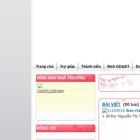
Trang chủ
Trợ giúp
Thành viên
Web GD&ĐT
Đ
HÌNH ẢNH NHÀ TRƯỜNG
BÀI VIẾT
(90 bài)
Ban chấ
1. Bí thư: Nguyễn Thị
...
ĐỒNG HỒ