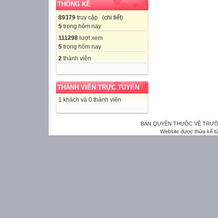
THỐNG KÊ
89379
truy cập (
chi tiết
)
5
trong hôm nay
111298
lượt xem
5
trong hôm nay
2
thành viên
THÀNH VIÊN TRỰC TUYẾN
1 khách và 0 thành viên
BẢN QUYỀN THUỘC VỀ TRƯỜ
Website được thừa kế t