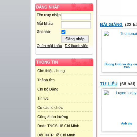
ĐĂNG NHẬP
Tên truy nhập
Mật khẩu
BÀI GIẢNG
(22 bà
Ghi nhớ
Quên mật khẩu
ĐK thành viên
THÔNG TIN
Duong kinh va day c
tron
Giới thiệu chung
Thành tích
TƯ LIỆU
(68 bài)
Chi bộ Đảng
Tin tức
Cơ cấu tổ chức
Công đoàn trường
Anh the
Đoàn TNCS Hồ Chí Minh
Đội TNTP Hồ Chí Minh