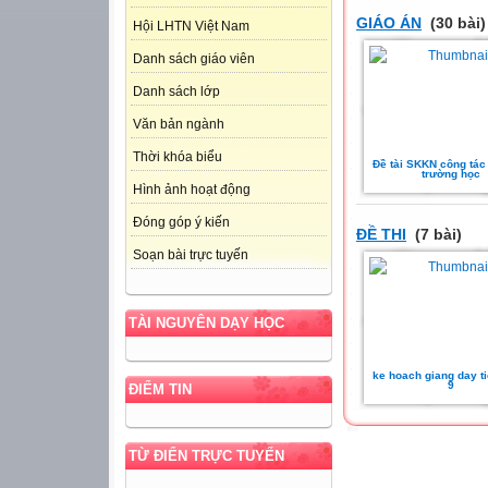
GIÁO ÁN
(30 bài)
Hội LHTN Việt Nam
Danh sách giáo viên
Danh sách lớp
Văn bản ngành
Thời khóa biểu
Đề tài SKKN công tác
trường học
Hình ảnh hoạt động
Đóng góp ý kiến
ĐỀ THI
(7 bài)
Soạn bài trực tuyến
TÀI NGUYÊN DẠY HỌC
ke hoach giang day t
9
ĐIỂM TIN
TỪ ĐIỂN TRỰC TUYẾN